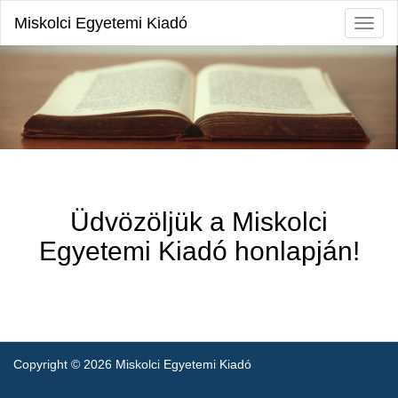
Miskolci Egyetemi Kiadó
Toggl
naviga
Üdvözöljük a Miskolci
Egyetemi Kiadó honlapján!
Copyright © 2026 Miskolci Egyetemi Kiadó